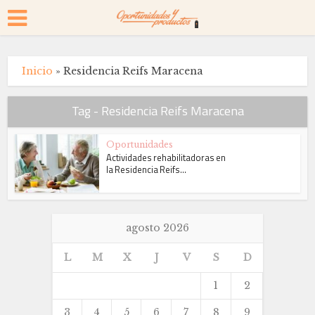
Inicio
»
Residencia Reifs Maracena
Tag - Residencia Reifs Maracena
Oportunidades
Actividades rehabilitadoras en
la Residencia Reifs...
agosto 2026
L
M
X
J
V
S
D
1
2
3
4
5
6
7
8
9