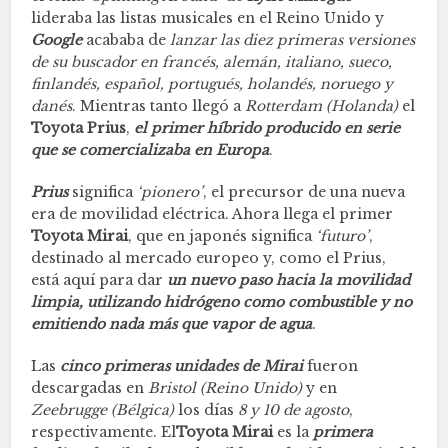
lideraba las listas musicales en el Reino Unido y
Google
acababa de
lanzar las diez primeras versiones
de su buscador en francés, alemán, italiano, sueco,
finlandés, español, portugués, holandés, noruego y
danés
. Mientras tanto llegó a
Rotterdam (Holanda)
el
Toyota Prius
,
el primer híbrido producido en serie
que se comercializaba en Europa
.
Prius
significa
‘pionero’
, el precursor de una nueva
era de movilidad eléctrica. Ahora llega el primer
Toyota Mirai
, que en japonés significa
‘futuro’
,
destinado al mercado europeo y, como el Prius,
está aquí para dar
un nuevo paso hacia la movilidad
limpia, utilizando hidrógeno como combustible y no
emitiendo nada más que vapor de agua
.
Las
cinco primeras unidades de Mirai
fueron
descargadas en
Bristol (Reino Unido)
y en
Zeebrugge (Bélgica)
los días
8 y 10 de agosto
,
respectivamente. El
Toyota Mirai
es la
primera