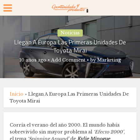
Noticias
Llegan A Europa Las Primeras Unidades De
Toyota Mirai
10 años ago
Add Comment
by
Marketing
Inicio
»
Llegan A Europa Las Primeras Unidades De
Toyota Mirai
Corría el verano del año 2000. El mundo había
sobrevivido sin mayor problema al
‘Efecto 2000’
,
el tema
‘Spinning Around’
de
Kylie Minogue