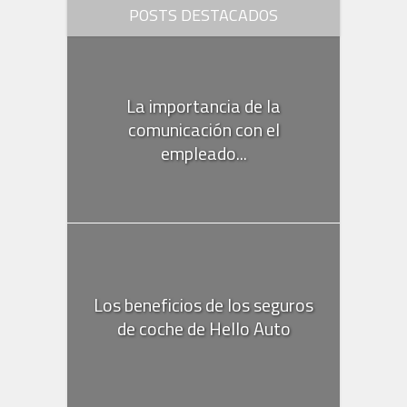
POSTS DESTACADOS
La importancia de la
comunicación con el
Los beneficios de los seguros
Las nuevas promociones de
empleado...
oportunidadesyproductos.com
Los papeles de liar Smoking, sin
de coche de Hello Auto
Kampodomo que no puedes...
Opiniones de la formación en
blanquear
VIU Universidad Online